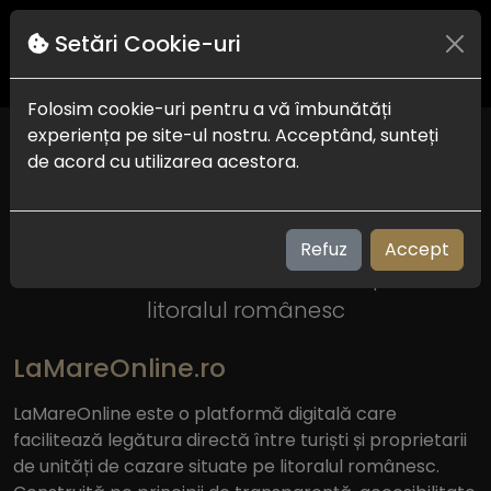
Setări Cookie-uri
Folosim cookie-uri pentru a vă îmbunătăți
experiența pe site-ul nostru. Acceptând, sunteți
de acord cu utilizarea acestora.
Bine ai venit pe
LaMareOnline
Refuz
Accept
Platforma de rezervări directe pentru
litoralul românesc
LaMareOnline.ro
LaMareOnline este o platformă digitală care
facilitează legătura directă între turiști și proprietarii
de unități de cazare situate pe litoralul românesc.