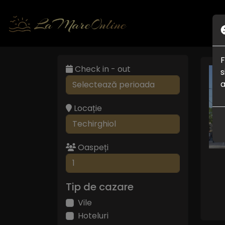
F
Check in - out
s
a
Locație
Oaspeți
Tip de cazare
Vile
Hoteluri