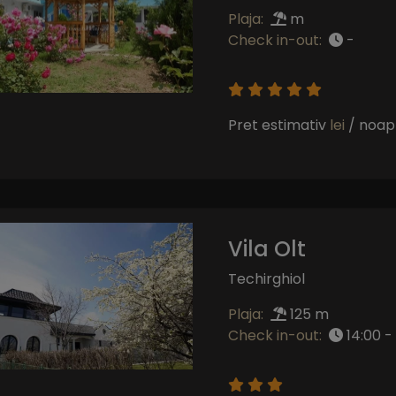
Plaja:
m
Check in-out:
-
Pret estimativ
lei
/ noap
Vila Olt
Techirghiol
Plaja:
125 m
Check in-out:
14:00 - 