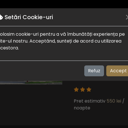
Autentificare
Puncte de interes
Despre noi
Setări Cookie-uri
olosim cookie-uri pentru a vă îmbunătăți experiența pe
ite-ul nostru. Acceptând, sunteți de acord cu utilizarea
Hotel Anina
cestora.
Techirghiol
Plaja:
200 m
Refuz
Accept
Check in-out:
15:00 - 
Pret estimativ
550 lei
/
noapte