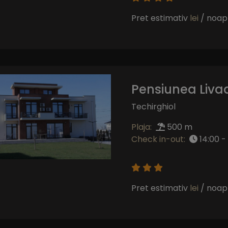
Pret estimativ
lei
/ noap
Pensiunea Liva
Techirghiol
Plaja:
500 m
Check in-out:
14:00 - 
Pret estimativ
lei
/ noap