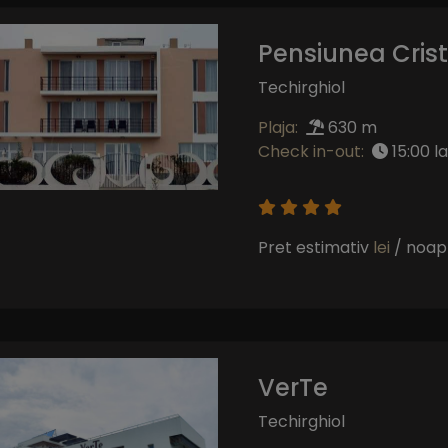
Pensiunea Cris
Techirghiol
Plaja:
630 m
Check in-out:
15:00 la
Pret estimativ
lei
/ noap
VerTe
Techirghiol