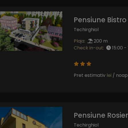
Pensiune Bistr
Techirghiol
Plaja:
200 m
Check in-out:
15:00 - 
Pret estimativ
lei
/ noap
Pensiune Rosi
Techirghiol