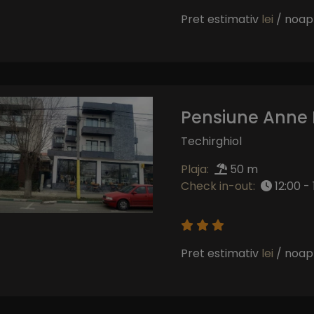
Pret estimativ
lei
/ noap
Pensiune Anne 
Techirghiol
Plaja:
50 m
Check in-out:
12:00 - 
Pret estimativ
lei
/ noap