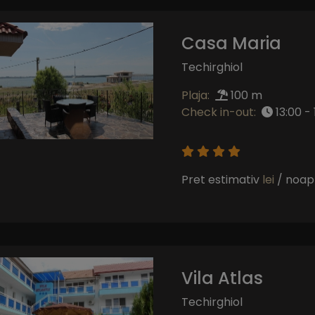
Casa Maria
Techirghiol
Plaja:
100 m
Check in-out:
13:00 - 
Pret estimativ
lei
/ noap
Vila Atlas
Techirghiol