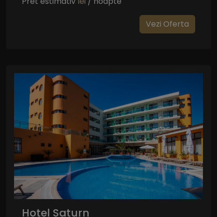
Pret estimativ
lei
/ noapte
Vezi Oferta
Hotel Saturn