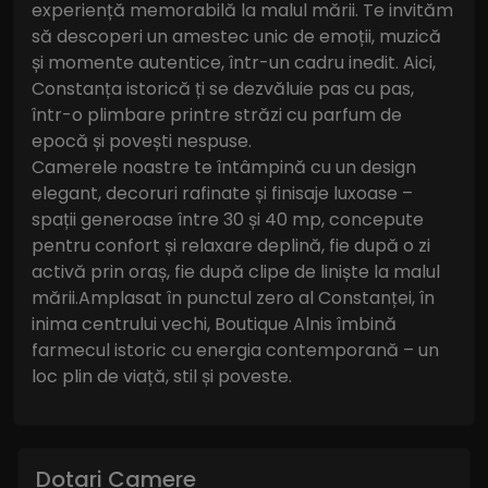
experiență memorabilă la malul mării. Te invităm
să descoperi un amestec unic de emoții, muzică
și momente autentice, într-un cadru inedit. Aici,
Constanța istorică ți se dezvăluie pas cu pas,
într-o plimbare printre străzi cu parfum de
epocă și povești nespuse.
Camerele noastre te întâmpină cu un design
elegant, decoruri rafinate și finisaje luxoase –
spații generoase între 30 și 40 mp, concepute
pentru confort și relaxare deplină, fie după o zi
activă prin oraș, fie după clipe de liniște la malul
mării.Amplasat în punctul zero al Constanței, în
inima centrului vechi, Boutique Alnis îmbină
farmecul istoric cu energia contemporană – un
loc plin de viață, stil și poveste.
Dotari Camere