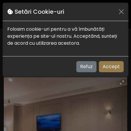
Setări Cookie-uri
Folosim cookie-uri pentru a vă îmbunătăți
experiența pe site-ul nostru. Acceptând, sunteți
Alnis Boutique
de acord cu utilizarea acestora.
Constanta
Check in-out:
16:00 - 11:00
Plaja:
300 m
Refuz
Accept
Vizualizari: 230