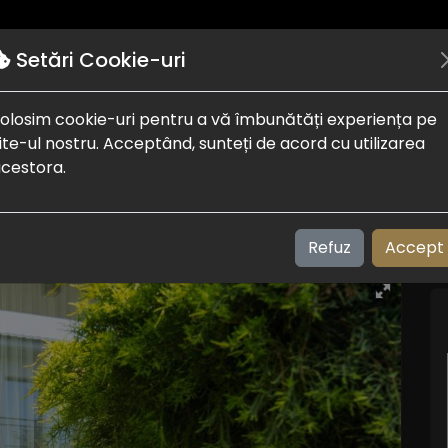
Autentificare
Puncte de interes
Despre noi
Setări Cookie-uri
olosim cookie-uri pentru a vă îmbunătăți experiența pe
fen
ite-ul nostru. Acceptând, sunteți de acord cu utilizarea
cestora.
Refuz
Accept