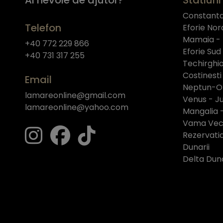
Constant
Telefon
Eforie Nor
Mamaia -
+40 772 229 866
Eforie Sud
+40 731 317 255
Techirghio
Costinesti
Email
Neptun-O
lamareonline@gmail.com
Venus - Ju
lamareonline@yahoo.com
Mangalia 
Vama Vech
Rezervati
Dunarii
Delta Duna