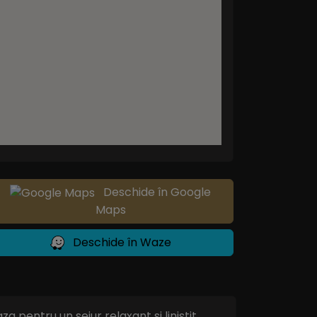
Deschide în Google
Maps
Deschide în Waze
pentru un sejur relaxant si linistit,