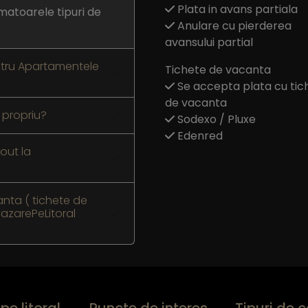
Plata in avans partiala
matoarele tipuri de
Anulare cu pierderea
avansului partial
ntru Apartamentele
Tichete de vacanta
Se accepta plata cu tic
de vacanta
 propriu?
Sodexo / Pluxe
Edenred
out la
nta ( tichete de
azarePeLitoral
pe litoral
Puncte de interes
Tipuri de 