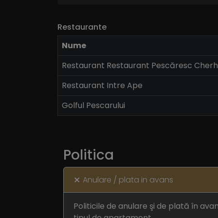
Restaurante
Nume
Restaurant Restaurant Pescăresc Cherh
Restaurant Intre Ape
Golful Pescarului
Politica
Anulare / plata in avans
Politicile de anulare şi de plată în ava
tipul de apartament.