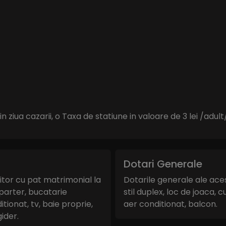
 ziua cazarii, o Taxa de statiune in valoare de 3 lei /adult
Dotari Generale
or cu pat matrimonial la
Dotarile generale ale ace
 parter, bucatarie
stil duplex, loc de joaca, c
tionat, tv, baie proprie,
aer conditionat, balcon.
ider.