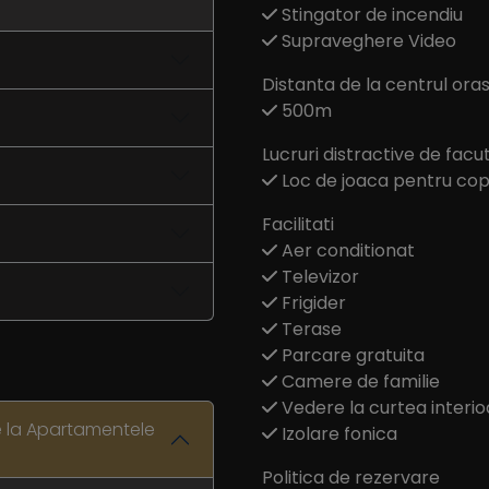
Stingator de incendiu
Supraveghere Video
Distanta de la centrul oras
500m
Lucruri distractive de facu
Loc de joaca pentru copi
Facilitati
Aer conditionat
Televizor
Frigider
Terase
Parcare gratuita
Camere de familie
Vedere la curtea interio
e la Apartamentele
Izolare fonica
Politica de rezervare