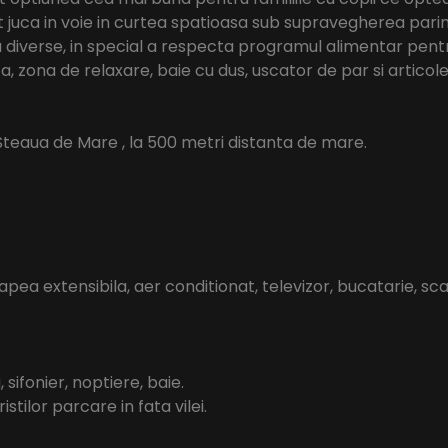
pot juca in voie in curtea spatioasa sub supravegherea parint
a diverse, in special a respecta programul alimentar pen
, zona de relaxare, baie cu dus, uscator de par si articole
Steaua de Mare , la 500 metri distanta de mare.
a extensibila, aer conditionat, televizor, bucatarie, scar
sifonier, noptiere, baie.
stilor parcare in fata vilei.