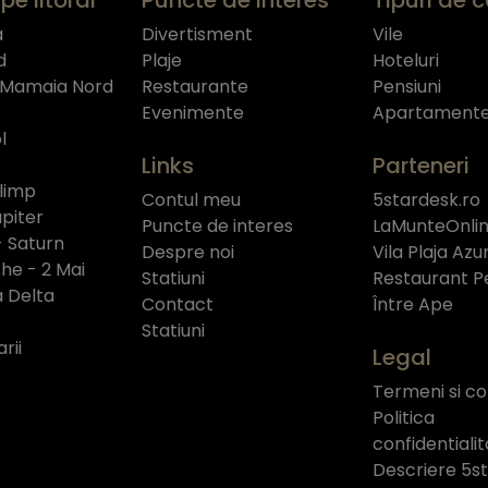
a
Divertisment
Vile
d
Plaje
Hoteluri
 Mamaia Nord
Restaurante
Pensiuni
Evenimente
Apartament
l
Links
Parteneri
limp
Contul meu
5stardesk.ro
piter
Puncte de interes
LaMunteOnlin
- Saturn
Despre noi
Vila Plaja Azu
e - 2 Mai
Statiuni
Restaurant P
a Delta
Contact
Între Ape
Statiuni
rii
Legal
Termeni si con
Politica
confidentiali
Descriere 5s