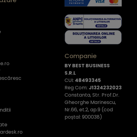
e
Companie
e.ro
BY BEST BUSINESS
r
S.R.L
escăresc
CUI:
48493345
Reg Com:
J1324232023
Constanta, Str. Prof.Dr.
Gheorghe Marinescu,
Nr.66, et.2, ap.9 (cod
ditii
poștal: 900038)
tate
tardesk.ro