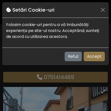
Setări Cookie-uri
Folosim cookie-uri pentru a vă îmbunătăți
experiența pe site-ul nostru. Acceptând, sunteți
Apartamente Taboo
de acord cu utilizarea acestora.
Eforie Nord
Check in-out:
15:00 - 11:00
Plaja:
300 m
Refuz
Accept
Vizualizari: 307
0751414489