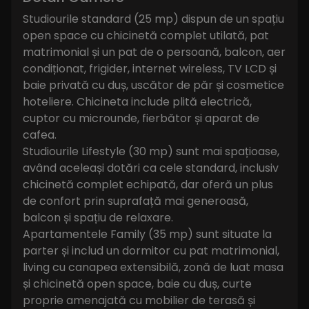
Studiourile standard (25 mp) dispun de un spațiu
open space cu chicinetă complet utilată, pat
matrimonial și un pat de o persoană, balcon, aer
condiționat, frigider, internet wireless, TV LCD și
baie privată cu duș, uscător de păr și cosmetice
hoteliere. Chicineta include plită electrică,
cuptor cu microunde, fierbător și aparat de
cafea.
Studiourile Lifestyle (30 mp) sunt mai spațioase,
având aceleași dotări ca cele standard, inclusiv
chicinetă complet echipată, dar oferă un plus
de confort prin suprafață mai generoasă,
balcon și spațiu de relaxare.
Apartamentele Family (35 mp) sunt situate la
parter și includ un dormitor cu pat matrimonial,
living cu canapea extensibilă, zonă de luat masa
și chicinetă open space, baie cu duș, curte
proprie amenajată cu mobilier de terasă și