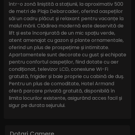
într-o zonă liniștită a stațiunii, la aproximativ 500
de metri de Plaja Debarcader, oferind oaspeților
săi un cadru plăcut și relaxant pentru vacanțe la
malul mării. Clădirea modernă este deservită de
lift și este înconjurată de un mic spațiu verde,
atent amenajat cu gazon și plante ornamentale,
oferind un plus de prospețime și intimitate.
Apartamentele sunt decorate cu gust și echipate
pentru confortul oaspeților, fiind dotate cu aer
condiționat, televizor LCD, conexiune Wi-Fi
gratuită, frigider și baie proprie cu cabină de duș.
Pentru un plus de comoditate, Hotel Armand
oferă parcare privată gratuită, disponibilă în
limita locurilor existente, asigurând acces facil și
sigur pe durata sejurului.
Dotari Camere