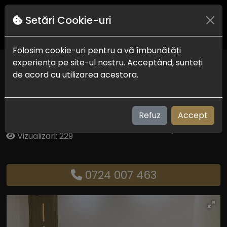
Setări Cookie-uri
Folosim cookie-uri pentru a vă îmbunătăți
experiența pe site-ul nostru. Acceptând, sunteți
Armand Top Holiday
de acord cu utilizarea acestora.
Apartments
Eforie Nord
Refuz
Accept
Check in-out:
16:00 - 11:00
Plaja:
600 m
Vizualizari: 229
0724 007 463