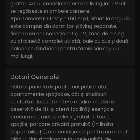
grătar. Aerul condiționat este în living, iar TV-ul
se regăsește în ambele camere.
Apartamentul Lifestyle (60 mp), situat la etajul 3,
este compus din dormitor și living separate,
fiecare cu aer condiționat și TV, zonă de dining
cu chicinetă complet utilată, baie cu duș și două
balcoane, fiind ideal pentru familii sau sejururi
mai lungi.
Dotari Generale
Hotelul pune la dispoziția oaspeților atât
apartamente spațioase, cât și studiouri
confortabile, toate într-o clădire modernă
deservită de lift, și oferă facilități esențiale
precum internet wireless gratuit în toate
spațiile, parcare privată gratuită (în limita
disponibilității), aer condiționat pentru un climat
plăcut, dar și balcoane în unele unități de