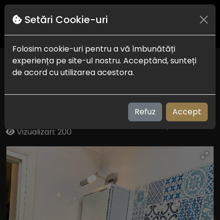
Setări Cookie-uri
Folosim cookie-uri pentru a vă îmbunătăți
experiența pe site-ul nostru. Acceptând, sunteți
Beach Vibe Apartments
de acord cu utilizarea acestora.
Central Mamaia
Mamaia - Mamaia Nord
Refuz
Accept
Check in-out:
14:00 - 10:00
Plaja:
300 m
Vizualizari: 200