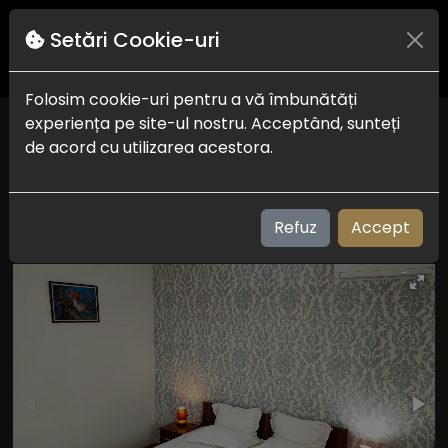
Setări Cookie-uri
Folosim cookie-uri pentru a vă îmbunătăți
experiența pe site-ul nostru. Acceptând, sunteți
Casa Beyaz
de acord cu utilizarea acestora.
Mangalia - Saturn
Check in-out:
13:00 la 20:00 - 09:00 la 10:30
Plaja:
680 m
Refuz
Accept
Vizualizari: 216