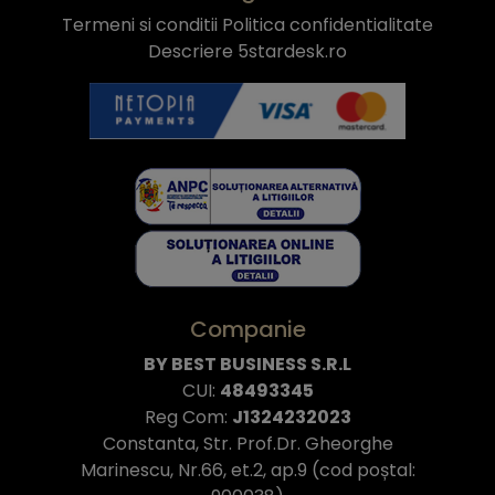
Termeni si conditii
Politica confidentialitate
Descriere 5stardesk.ro
Companie
BY BEST BUSINESS S.R.L
CUI:
48493345
Reg Com:
J1324232023
Constanta, Str. Prof.Dr. Gheorghe
Marinescu, Nr.66, et.2, ap.9 (cod poștal: