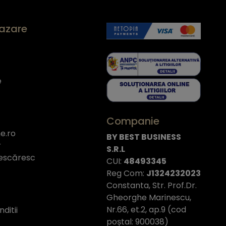
cazare
e
Companie
e.ro
BY BEST BUSINESS
r
S.R.L
escăresc
CUI:
48493345
Reg Com:
J1324232023
Constanta, Str. Prof.Dr.
Gheorghe Marinescu,
Nr.66, et.2, ap.9 (cod
ditii
poștal: 900038)