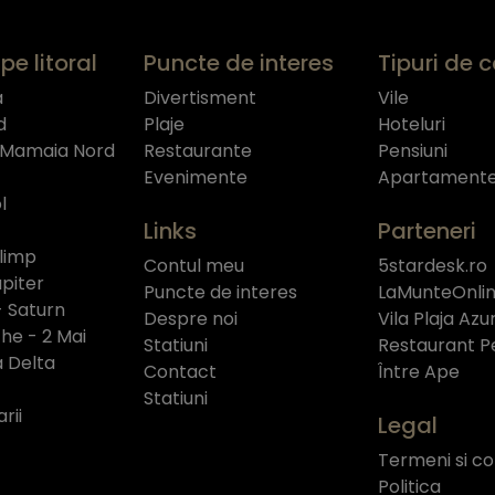
pe litoral
Puncte de interes
Tipuri de 
a
Divertisment
Vile
d
Plaje
Hoteluri
 Mamaia Nord
Restaurante
Pensiuni
Evenimente
Apartament
l
Links
Parteneri
limp
Contul meu
5stardesk.ro
piter
Puncte de interes
LaMunteOnlin
- Saturn
Despre noi
Vila Plaja Azu
e - 2 Mai
Statiuni
Restaurant P
a Delta
Contact
Între Ape
Statiuni
rii
Legal
Termeni si con
Politica