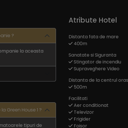
Atribute Hotel
anie ?
Distanta fata de mare
400m
companie la aceasta
Sanatate si Siguranta
Stingator de incendiu
Supraveghere Video
Distanta de la centrul oras
500m
Facilitati
Aer conditionat
 la Green House 1 ?
Televizor
Frigider
matoarele tipuri de
Foisor