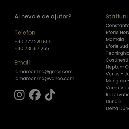
Ai nevoie de ajutor?
Statiuni 
Constant
Telefon
Eforie Nor
Mamaia -
+40 772 229 866
Eforie Sud
+40 731 317 255
Techirghio
Costinesti
Email
Neptun-O
lamareonline@gmail.com
Venus - Ju
lamareonline@yahoo.com
Mangalia 
Vama Vech
Rezervati
Dunarii
Delta Duna