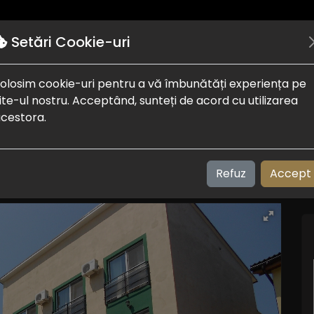
Autentificare
Puncte de interes
Despre noi
Setări Cookie-uri
olosim cookie-uri pentru a vă îmbunătăți experiența pe
ite-ul nostru. Acceptând, sunteți de acord cu utilizarea
cestora.
Refuz
Accept