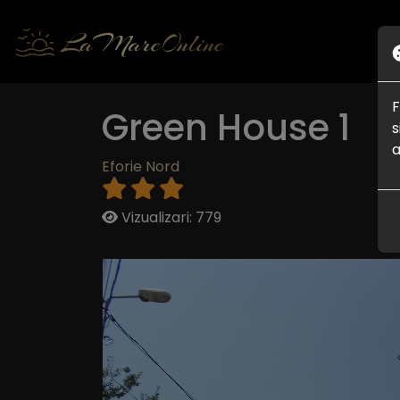
F
Green House 1
s
a
Eforie Nord
Vizualizari: 779