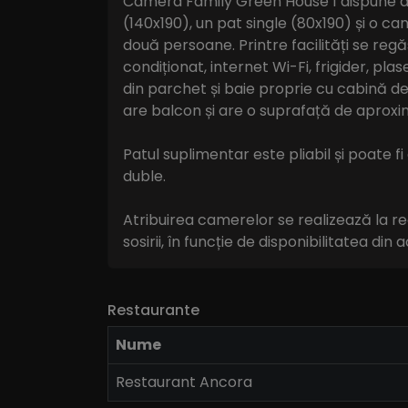
Camera Family Green House 1 dispune d
(140x190), un pat single (80x190) și o c
două persoane. Printre facilități se reg
condiționat, internet Wi-Fi, frigider, pla
din parchet și baie proprie cu cabină 
are balcon și are o suprafață de aproxi
Patul suplimentar este pliabil și poate 
duble.
Atribuirea camerelor se realizează la r
sosirii, în funcție de disponibilitatea di
Restaurante
Nume
Restaurant Ancora