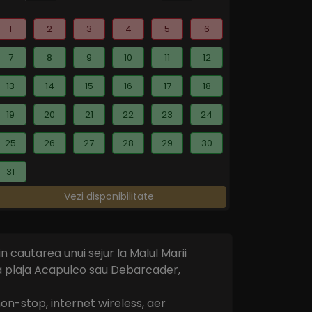
1
2
3
4
5
6
7
8
9
10
11
12
13
14
15
16
17
18
19
20
21
22
23
24
25
26
27
28
29
30
31
Vezi disponibilitate
n cautarea unui sejur la Malul Marii
la plaja Acapulco sau Debarcader,
non-stop, internet wireless, aer