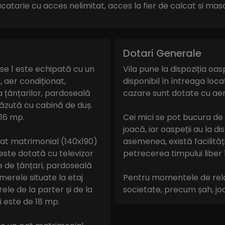
bucatarie cu acces nelimitat, acces la fier de calcat si mas
Dotari Generale
e 1 este echipată cu un
Vila pune la dispoziția oas
, aer condiționat,
disponibil în întreaga locaț
a țânțarilor, pardoseală
cazare sunt dotate cu aer
văzută cu cabină de duș.
16 mp.
Cei mici se pot bucura de
joacă, iar oaspeții au la d
at matrimonial (140x190)
asemenea, există facilităț
este dotată cu televizor
petrecerea timpului liber î
se de țânțari, pardoseală
merele situate la etaj
Pentru momentele de relaxa
le de la parter și de la
societate, precum șah, joc
i este de 18 mp.