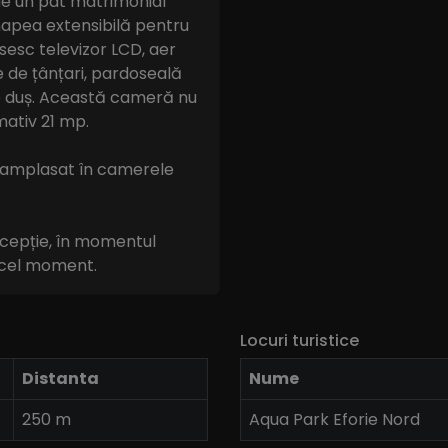
e un pat matrimonial
anapea extensibilă pentru
ăsesc televizor LCD, aer
se de țânțari, pardoseală
de duș. Această cameră nu
mativ 21 mp.
fi amplasat în camerele
ecepție, în momentul
n acel moment.
Locuri turistice
Distanta
Nume
250 m
Aqua Park Eforie Nord