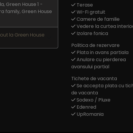
a, Green House 1 -
Terase
ra family, Green House
Wi-Fi gratuit
Camere de familie
Vedere la curtea interio
Izolare fonica
-out la Green House
Politica de rezervare
Plata in avans partiala
Anulare cu pierderea
avansului partial
Tichete de vacanta
Se accepta plata cu tic
de vacanta
Sodexo / Pluxe
Edenred
UpRomania