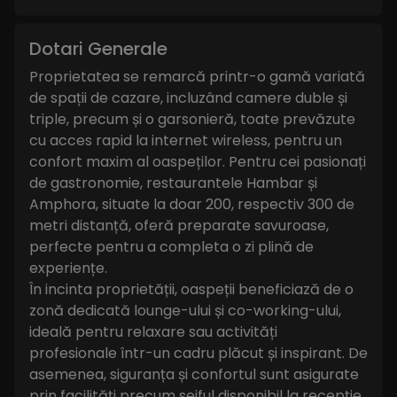
Dotari Generale
Proprietatea se remarcă printr-o gamă variată
de spații de cazare, incluzând camere duble și
triple, precum și o garsonieră, toate prevăzute
cu acces rapid la internet wireless, pentru un
confort maxim al oaspeților. Pentru cei pasionați
de gastronomie, restaurantele Hambar și
Amphora, situate la doar 200, respectiv 300 de
metri distanță, oferă preparate savuroase,
perfecte pentru a completa o zi plină de
experiențe.
În incinta proprietății, oaspeții beneficiază de o
zonă dedicată lounge-ului și co-working-ului,
ideală pentru relaxare sau activități
profesionale într-un cadru plăcut și inspirant. De
asemenea, siguranța și confortul sunt asigurate
prin facilități precum seiful disponibil la recepție