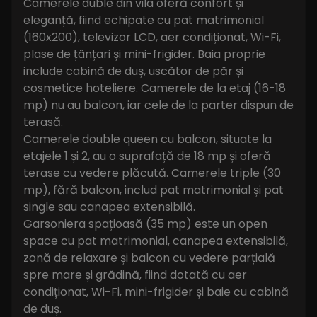
Camerele duble din vila oferă confort și
eleganță, fiind echipate cu pat matrimonial
(160x200), televizor LCD, aer condiționat, Wi-Fi,
plase de țânțari și mini-frigider. Baia proprie
include cabină de duș, uscător de păr și
cosmetice hoteliere. Camerele de la etaj (16-18
mp) nu au balcon, iar cele de la parter dispun de
terasă.
Camerele double queen cu balcon, situate la
etajele 1 și 2, au o suprafață de 18 mp și oferă
terase cu vedere plăcută. Camerele triple (30
mp), fără balcon, includ pat matrimonial și pat
single sau canapea extensibilă.
Garsoniera spațioasă (35 mp) este un open
space cu pat matrimonial, canapea extensibilă,
zonă de relaxare și balcon cu vedere parțială
spre mare și grădină, fiind dotată cu aer
condiționat, Wi-Fi, mini-frigider și baie cu cabină
de duș.