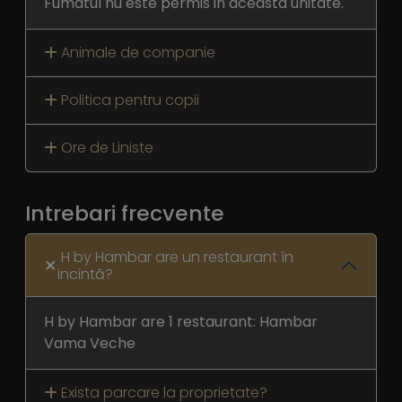
Fumatul nu este permis in aceasta unitate.
Animale de companie
Politica pentru copii
Ore de Liniste
Intrebari frecvente
H by Hambar are un restaurant în
incintă?
H by Hambar are 1 restaurant: Hambar
Vama Veche
Exista parcare la proprietate?