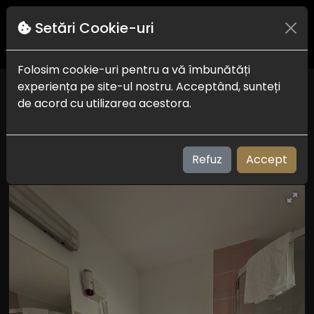
Setări Cookie-uri
Folosim cookie-uri pentru a vă îmbunătăți
experiența pe site-ul nostru. Acceptând, sunteți
H by Hambar
de acord cu utilizarea acestora.
Vama Veche - 2 Mai
Check in-out:
16:00 la 22:00 - 9:00 la 12:00
Plaja:
230 m
Refuz
Accept
Vizualizari: 195