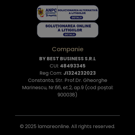
Companie
BY BEST BUSINESS S.R.L
CUI:
48493345
Reg Com:
J1324232023
Constanta, Str. Prof.Dr. Gheorghe
Marinescu, Nr.66, et.2, ap.9 (cod poștal:
900038)
© 2025 lamareonline. All rights reserved.