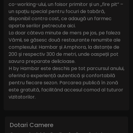
co-working-ului, un foisor primitor și un „fire pit” –
un spațiu special pentru focuri de tabără,
disponibil contra cost, ce adaugă un farmec
aparte serilor petrecute aici.
La doar câteva minute de mers pe jos, pe faleza
Vămii, se găsesc două restaurante renumite ale
complexului: Hambar și Amphora, la distanțe de
200 și respectiv 300 de metri, unde oaspeții pot
savura preparate delicioase.
H by Hambar este deschis pe tot parcursul anului,
oferind o experiență autentică și confortabilă
pentru fiecare sezon. Parcarea publică în zonă
este gratuită, facilitând accesul comod al tuturor
vizitatorilor.
Dotari Camere