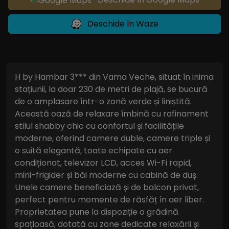
Deschide în Waze
H by Hambar 3*** din Vama Veche, situat în inima
stațiunii, la doar 230 de metri de plajă, se bucură
de o amplasare într-o zonă verde și liniștită.
Această oază de relaxare îmbină cu rafinament
stilul shabby chic cu confortul și facilitățile
moderne, oferind camere duble, camere triple și
o suită elegantă, toate echipate cu aer
condiționat, televizor LCD, acces Wi-Fi rapid,
mini-frigider și băi moderne cu cabină de duș.
Unele camere beneficiază și de balcon privat,
perfect pentru momente de răsfăț în aer liber.
Proprietatea pune la dispoziție o grădină
spațioasă, dotată cu zone dedicate relaxării și