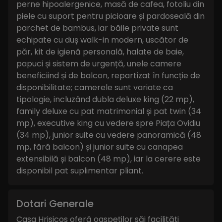
perne hipoalergenice, masă de cafea, fotoliu din
piele cu suport pentru picioare și pardoseală din
parchet de bambus, iar băile private sunt
echipate cu duș walk-in modern, uscător de
păr, kit de igienă personală, halate de baie,
papuci și sistem de urgență, unele camere
beneficiind și de balcon, repartizat în funcție de
disponibilitate; camerele sunt variate ca
tipologie, incluzând dubla deluxe king (22 mp),
family deluxe cu pat matrimonial și pat twin (34
mp), executive king cu vedere spre Piața Ovidiu
(34 mp), junior suite cu vedere panoramică (48
mp, fără balcon) și junior suite cu canapea
extensibilă și balcon (48 mp), iar la cerere este
disponibil pat suplimentar pliant.
Dotari Generale
Casa Hrisicos oferă oaspeților săi facilități