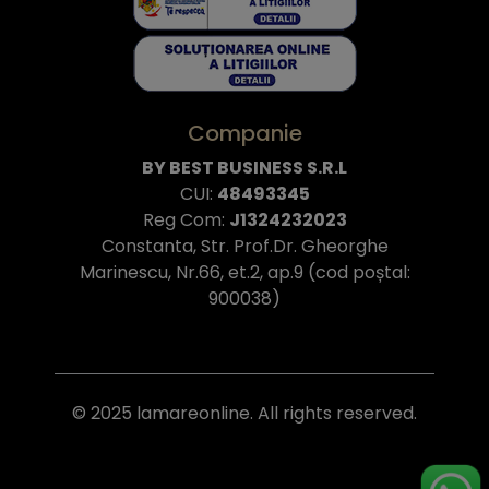
Companie
BY BEST BUSINESS S.R.L
CUI:
48493345
Reg Com:
J1324232023
Constanta, Str. Prof.Dr. Gheorghe
Marinescu, Nr.66, et.2, ap.9 (cod poștal:
900038)
© 2025 lamareonline. All rights reserved.