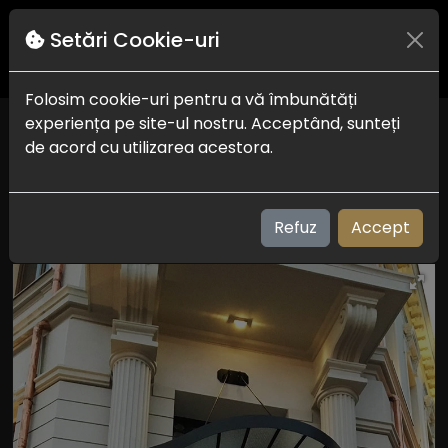
Setări Cookie-uri
Folosim cookie-uri pentru a vă îmbunătăți
experiența pe site-ul nostru. Acceptând, sunteți
Hotel Casa Hrisicos
de acord cu utilizarea acestora.
Constanta
Check in-out:
14:00 la 19:00 - 08:00 la 11:00
Plaja:
400 m
Refuz
Accept
Vizualizari: 232