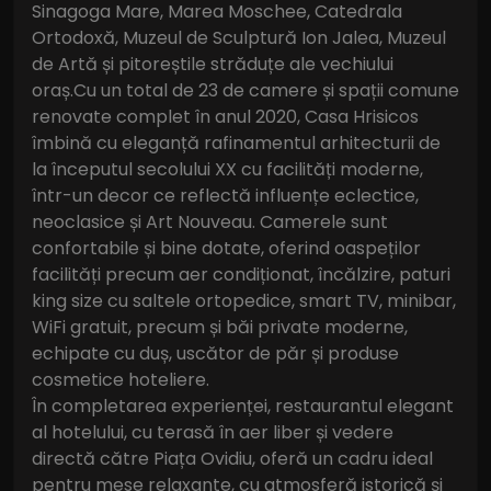
Sinagoga Mare, Marea Moschee, Catedrala
Ortodoxă, Muzeul de Sculptură Ion Jalea, Muzeul
de Artă și pitoreștile străduțe ale vechiului
oraș.Cu un total de 23 de camere și spații comune
renovate complet în anul 2020, Casa Hrisicos
îmbină cu eleganță rafinamentul arhitecturii de
la începutul secolului XX cu facilități moderne,
într-un decor ce reflectă influențe eclectice,
neoclasice și Art Nouveau. Camerele sunt
confortabile și bine dotate, oferind oaspeților
facilități precum aer condiționat, încălzire, paturi
king size cu saltele ortopedice, smart TV, minibar,
WiFi gratuit, precum și băi private moderne,
echipate cu duș, uscător de păr și produse
cosmetice hoteliere.
În completarea experienței, restaurantul elegant
al hotelului, cu terasă în aer liber și vedere
directă către Piața Ovidiu, oferă un cadru ideal
pentru mese relaxante, cu atmosferă istorică și