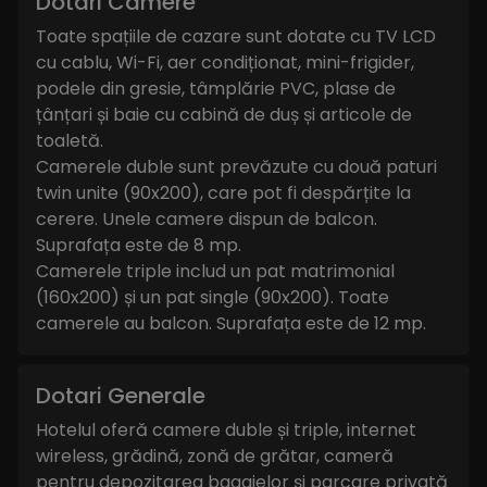
Dotari Camere
Toate spațiile de cazare sunt dotate cu TV LCD
cu cablu, Wi-Fi, aer condiționat, mini-frigider,
podele din gresie, tâmplărie PVC, plase de
țânțari și baie cu cabină de duș și articole de
toaletă.
Camerele duble sunt prevăzute cu două paturi
twin unite (90x200), care pot fi despărțite la
cerere. Unele camere dispun de balcon.
Suprafața este de 8 mp.
Camerele triple includ un pat matrimonial
(160x200) și un pat single (90x200). Toate
camerele au balcon. Suprafața este de 12 mp.
Dotari Generale
Hotelul oferă camere duble și triple, internet
wireless, grădină, zonă de grătar, cameră
pentru depozitarea bagajelor și parcare privată