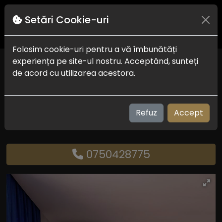
Setări Cookie-uri
Folosim cookie-uri pentru a vă îmbunătăți
experiența pe site-ul nostru. Acceptând, sunteți
Hotel Vila Alex
de acord cu utilizarea acestora.
Costinesti
Check in-out:
14.00 - 10.00
Plaja:
200 m
Refuz
Accept
Vizualizari: 236
0750428775