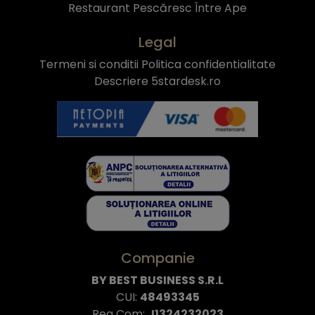
Restaurant Pescăresc Între Ape
Legal
Termeni si conditii
Politica confidentialitate
Descriere 5stardesk.ro
Companie
BY BEST BUSINESS S.R.L
CUI:
48493345
Reg Com:
J1324232023