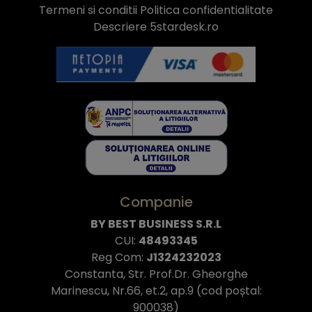
Termeni si conditii
Politica confidentialitate
Descriere 5stardesk.ro
Companie
BY BEST BUSINESS S.R.L
CUI:
48493345
Reg Com:
J1324232023
Constanta, Str. Prof.Dr. Gheorghe
Marinescu, Nr.66, et.2, ap.9 (cod poștal:
900038)