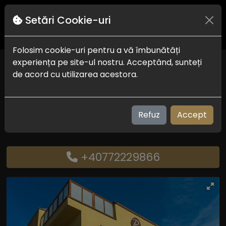
Setări Cookie-uri
Folosim cookie-uri pentru a vă îmbunătăți
experiența pe site-ul nostru. Acceptând, sunteți
Pensiune Rosiem House
de acord cu utilizarea acestora.
Techirghiol
Check in-out:
14:00 - 11:00
Plaja:
800 m
Refuz
Accept
Vizualizari: 232
+40772229866