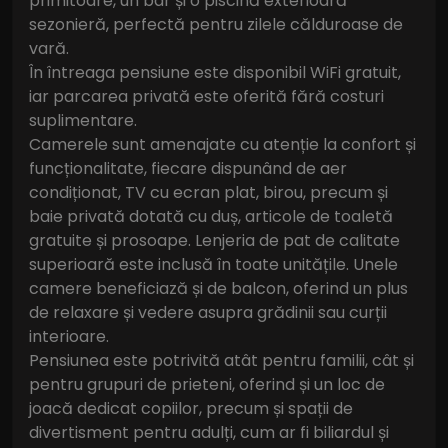
primitoare, un bar și o piscină exterioară
sezonieră, perfectă pentru zilele călduroase de
vară.
În întreaga pensiune este disponibil WiFi gratuit,
iar parcarea privată este oferită fără costuri
suplimentare.
Camerele sunt amenajate cu atenție la confort și
funcționalitate, fiecare dispunând de aer
condiționat, TV cu ecran plat, birou, precum și
baie privată dotată cu duș, articole de toaletă
gratuite și prosoape. Lenjeria de pat de calitate
superioară este inclusă în toate unitățile. Unele
camere beneficiază și de balcon, oferind un plus
de relaxare și vedere asupra grădinii sau curții
interioare.
Pensiunea este potrivită atât pentru familii, cât și
pentru grupuri de prieteni, oferind și un loc de
joacă dedicat copiilor, precum și spații de
divertisment pentru adulți, cum ar fi biliardul și