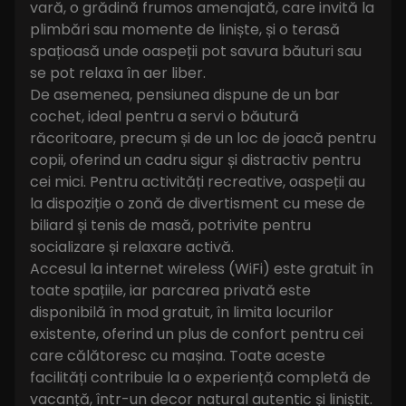
vară, o grădină frumos amenajată, care invită la
plimbări sau momente de liniște, și o terasă
spațioasă unde oaspeții pot savura băuturi sau
se pot relaxa în aer liber.
De asemenea, pensiunea dispune de un bar
cochet, ideal pentru a servi o băutură
răcoritoare, precum și de un loc de joacă pentru
copii, oferind un cadru sigur și distractiv pentru
cei mici. Pentru activități recreative, oaspeții au
la dispoziție o zonă de divertisment cu mese de
biliard și tenis de masă, potrivite pentru
socializare și relaxare activă.
Accesul la internet wireless (WiFi) este gratuit în
toate spațiile, iar parcarea privată este
disponibilă în mod gratuit, în limita locurilor
existente, oferind un plus de confort pentru cei
care călătoresc cu mașina. Toate aceste
facilități contribuie la o experiență completă de
vacanță, într-un decor natural autentic și liniștit.