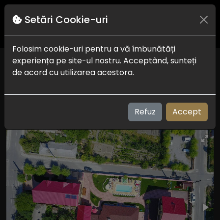
Setări Cookie-uri
Folosim cookie-uri pentru a vă îmbunătăți
experiența pe site-ul nostru. Acceptând, sunteți
Pensiunea Bianca
de acord cu utilizarea acestora.
Delta Dunarii
Check in-out:
14:00 la 22:00 - 08:00 la 10:00
Plaja:
m
Refuz
Accept
Vizualizari: 197