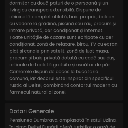
dormitor cu două paturi de o persoană și un
living cu canapea extensibilă. Dispune de
chicinetă complet utilată, baie proprie, balcon
cu vedere la grădină, piscină sau râu, precum și
intrare privată, aer condiționat și internet.
Toate unitățile de cazare sunt echipate cu aer
condiționat, zonă de relaxare, birou, TV cu ecran
plat și canale prin satelit, zonă de luat masa,
precum și baie privată dotată cu cadă sau duș,
articole de toaletă gratuite și uscător de păr.
Camerele dispun de acces la bucătăria
comună, iar decorul este inspirat din specificul
rustic al Deltei, combinând confortul modern cu
farmecul natural al zonei.
Dotari Generale
Pensiunea Dumbrava, amplasată în satul Uzlina,
în inima Deltei Dunării, oferă turiștilor o oază de