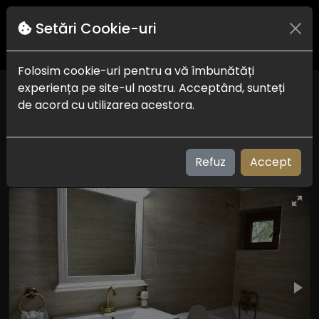
Setări Cookie-uri
Folosim cookie-uri pentru a vă îmbunătăți
experiența pe site-ul nostru. Acceptând, sunteți
Pensiunea Dumbrava
de acord cu utilizarea acestora.
Delta Dunarii
Check in-out:
13:00 la 18:00 - 10:00 la 11:00
Plaja:
m
Refuz
Accept
Vizualizari: 191