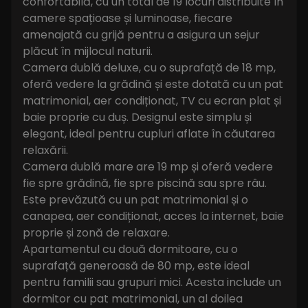
confortabilă, cu un total de 19 locuri distribuite în
camere spațioase și luminoase, fiecare
amenajată cu grijă pentru a asigura un sejur
plăcut în mijlocul naturii.
Camera dublă deluxe, cu o suprafață de 18 mp,
oferă vedere la grădină și este dotată cu un pat
matrimonial, aer condiționat, TV cu ecran plat și
baie proprie cu duș. Designul este simplu și
elegant, ideal pentru cupluri aflate în căutarea
relaxării.
Camera dublă mare are 19 mp și oferă vedere
fie spre grădină, fie spre piscină sau spre râu.
Este prevăzută cu un pat matrimonial și o
canapea, aer condiționat, acces la internet, baie
proprie și zonă de relaxare.
Apartamentul cu două dormitoare, cu o
suprafață generoasă de 80 mp, este ideal
pentru familii sau grupuri mici. Acesta include un
dormitor cu pat matrimonial, un al doilea