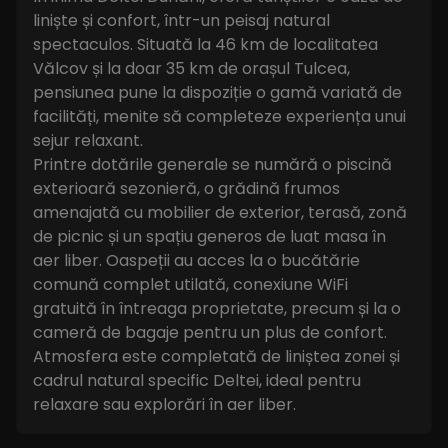
liniște și confort, într-un peisaj natural
spectaculos. Situată la 46 km de localitatea
Vălcov și la doar 35 km de orașul Tulcea,
pensiunea pune la dispoziție o gamă variată de
facilități, menite să completeze experiența unui
sejur relaxant.
Printre dotările generale se numără o piscină
exterioară sezonieră, o grădină frumos
amenajată cu mobilier de exterior, terasă, zonă
de picnic și un spațiu generos de luat masa în
aer liber. Oaspeții au acces la o bucătărie
comună complet utilată, conexiune WiFi
gratuită în întreaga proprietate, precum și la o
cameră de bagaje pentru un plus de confort.
Atmosfera este completată de liniștea zonei și
cadrul natural specific Deltei, ideal pentru
relaxare sau explorări în aer liber.