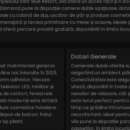
lexului Safir Blue Resort, vila oferă un acces facil și o lo
a Diamond pune la dispoziție camere duble spațioase, dota
, baie cu cabină de duș, uscător de păr și produse cosmeti
menajată și terasa primitoare cu mese și scaune, ideale 
oferă parcare privată gratuită, disponibilă în limita locur
Dotari Generale
pat matrimonial generos
Camerele duble oferite su
ce noi, înlocuite în 2023,
asigurând un ambient plăc
omn odihnitor. Fiecare
Conectivitatea este asigu
elevizor LED, minibar și
viteză, disponibil în toate
s de confort, ferestrele
nevoilor de relaxare, cât 
 baia modernă este dotată
este locul perfect pentru
duse cosmetice hoteliere.
timp ce grădina înfrumuseț
dispun de balcon. Patul
reconfortant, ideal pentru 
 tip pliant.
vila pune la dispoziție par
oaspeților, în limita locur