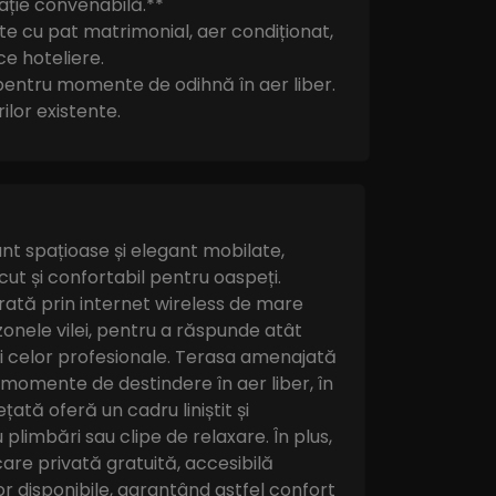
cație convenabilă.**
te cu pat matrimonial, aer condiționat,
ce hoteliere.
pentru momente de odihnă în aer liber.
ilor existente.
nt spațioase și elegant mobilate,
ut și confortabil pentru oaspeți.
rată prin internet wireless de mare
 zonele vilei, pentru a răspunde atât
și celor profesionale. Terasa amenajată
 momente de destindere în aer liber, în
ată oferă un cadru liniștit și
plimbări sau clipe de relaxare. În plus,
care privată gratuită, accesibilă
ilor disponibile, garantând astfel confort