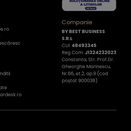
Companie
e.ro
BY BEST BUSINESS
r
S.R.L
escăresc
CUI:
48493345
Reg Com:
J1324232023
Constanta, Str. Prof.Dr.
Gheorghe Marinescu,
Nr.66, et.2, ap.9 (cod
ditii
poștal: 900038)
tate
tardesk.ro