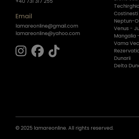
+40 731 317 255
Techirghio
Costinesti
Email
Neptun-O
lamareonline@gmail.com
Venus - Ju
lamareonline@yahoo.com
Mangalia 
Vama Vech
Rezervati
Dunarii
Delta Duna
© 2025 lamareonline. All rights reserved.