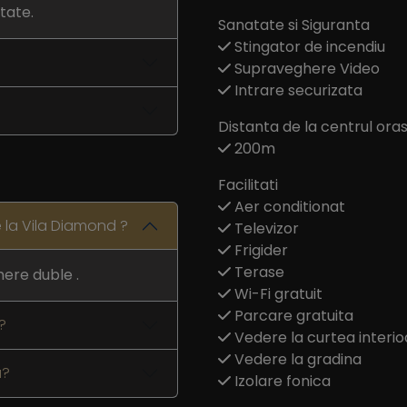
tate.
Sanatate si Siguranta
Stingator de incendiu
Supraveghere Video
Intrare securizata
Distanta de la centrul oras
200m
Facilitati
Aer conditionat
 la Vila Diamond ?
Televizor
Frigider
Terase
ere duble .
Wi-Fi gratuit
Parcare gratuita
?
Vedere la curtea interio
Vedere la gradina
u?
Izolare fonica