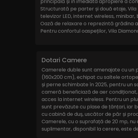
principală și în imediata apropiere a comp
Structurată pe parter și două etaje, Vil
televizor LED, internet wireless, minibar
Oază de relaxare o reprezintă grădina a
Pentru confortul oaspeților, Vila Diamond 
Dotari Camere
Camerele duble sunt amenajate cu un 
(160x200 cm), echipat cu saltele ortopedi
și perne schimbate în 2025, pentru un s
cameră beneficiază de aer condiționat, t
acces la internet wireless. Pentru un plu
sunt prevăzute cu plase de țânțari, iar
cu cabină de duș, uscător de păr și pro
Camerele, cu o suprafață de 20 mp, nu 
suplimentar, disponibil la cerere, este de