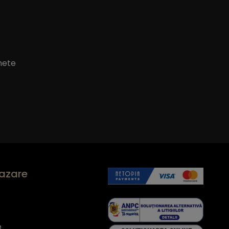
hete
cazare
e