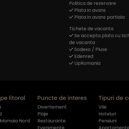
Politica de rezervare
Plata in avans
Plata in avans partiala
Tichete de vacanta
Se accepta plata cu tic
de vacanta
Sodexo / Pluxe
Edenred
UpRomania
pe litoral
Puncte de interes
Tipuri de 
a
Divertisment
Vile
d
Plaje
Hoteluri
 Mamaia Nord
Restaurante
Pensiuni
Evenimente
Apartament