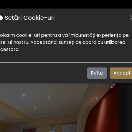
Autentificare
Puncte de interes
Despre noi
Setări Cookie-uri
olosim cookie-uri pentru a vă îmbunătăți experiența pe
ite-ul nostru. Acceptând, sunteți de acord cu utilizarea
cestora.
Refuz
Accept