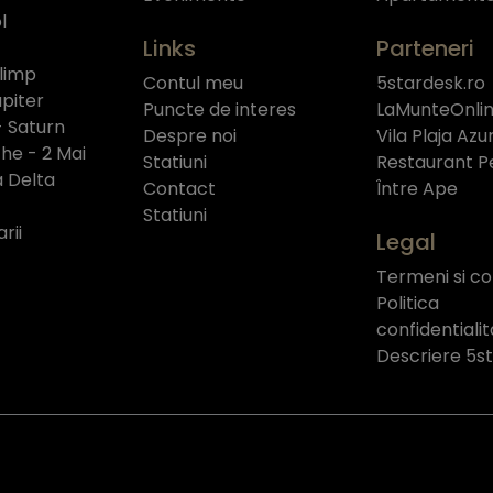
l
Links
Parteneri
limp
Contul meu
5stardesk.ro
piter
Puncte de interes
LaMunteOnlin
- Saturn
Despre noi
Vila Plaja Azu
e - 2 Mai
Statiuni
Restaurant P
a Delta
Contact
Între Ape
Statiuni
rii
Legal
Termeni si con
Politica
confidentiali
Descriere 5s