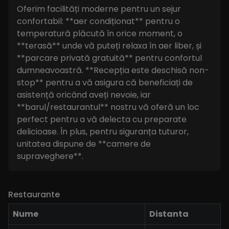
Oferim facilități moderne pentru un sejur
confortabil: **aer condiționat** pentru o
temperatură plăcută în orice moment, o
**terasă** unde vă puteți relaxa în aer liber, și
**parcare privată gratuită** pentru confortul
dumneavoastră. **Recepția este deschisă non-
stop** pentru a vă asigura că beneficiați de
asistență oricând aveți nevoie, iar
**barul/restaurantul** nostru vă oferă un loc
perfect pentru a vă delecta cu preparate
delicioase. În plus, pentru siguranța tuturor,
unitatea dispune de **camere de
supraveghere**.
Restaurante
Nume
Distanta