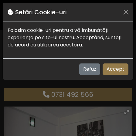
Setări Cookie-uri
Folosim cookie-uri pentru a vă îmbunătăți
experiența pe site-ul nostru. Acceptând, sunteți
Vila Iris
de acord cu utilizarea acestora.
Costinesti
Check in-out:
14:00 - 11.00
Plaja:
400 m
Refuz
Accept
Vizualizari: 408
0731 492 566