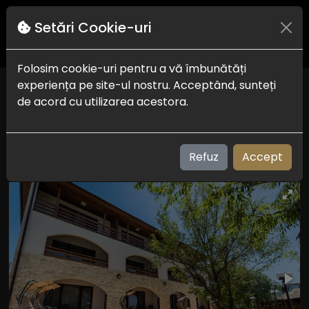
Setări Cookie-uri
Folosim cookie-uri pentru a vă îmbunătăți
experiența pe site-ul nostru. Acceptând, sunteți
Vila Lac
de acord cu utilizarea acestora.
Venus - Jupiter
Check in-out:
16:00 la 21:00 - 07:00 la 12:00
Plaja:
100 m
Refuz
Accept
Vizualizari: 209