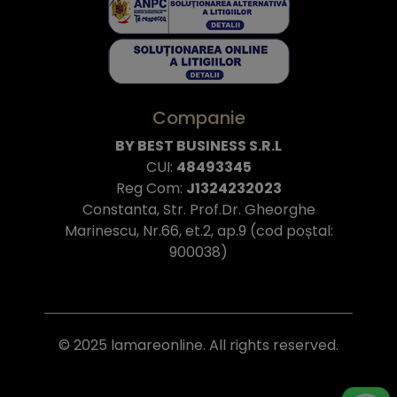
Companie
BY BEST BUSINESS S.R.L
CUI:
48493345
Reg Com:
J1324232023
Constanta, Str. Prof.Dr. Gheorghe
Marinescu, Nr.66, et.2, ap.9 (cod poștal:
900038)
© 2025 lamareonline. All rights reserved.