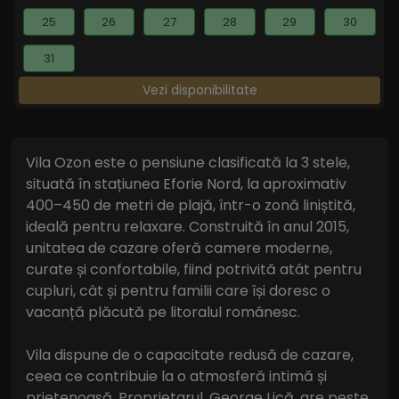
25
26
27
28
29
30
31
Vezi disponibilitate
Vila Ozon este o pensiune clasificată la 3 stele,
situată în stațiunea Eforie Nord, la aproximativ
400–450 de metri de plajă, într-o zonă liniștită,
ideală pentru relaxare. Construită în anul 2015,
unitatea de cazare oferă camere moderne,
curate și confortabile, fiind potrivită atât pentru
cupluri, cât și pentru familii care își doresc o
vacanță plăcută pe litoralul românesc.
Vila dispune de o capacitate redusă de cazare,
ceea ce contribuie la o atmosferă intimă și
prietenoasă. Proprietarul, George Lică, are peste