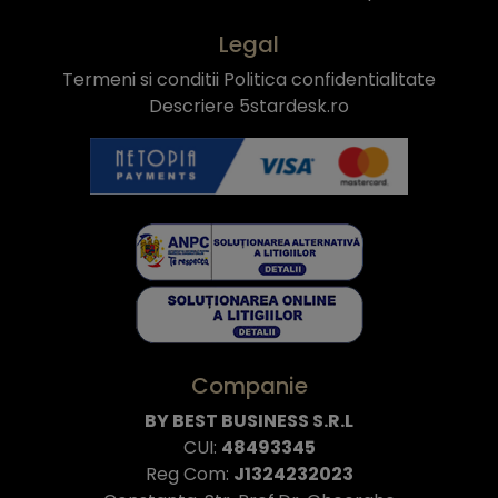
Legal
Termeni si conditii
Politica confidentialitate
Descriere 5stardesk.ro
Companie
BY BEST BUSINESS S.R.L
CUI:
48493345
Reg Com:
J1324232023