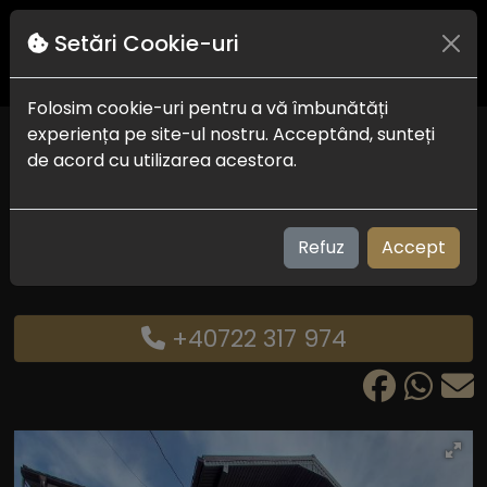
Setări Cookie-uri
Folosim cookie-uri pentru a vă îmbunătăți
experiența pe site-ul nostru. Acceptând, sunteți
Vila Ozon Eforie Nord
de acord cu utilizarea acestora.
Eforie Nord
Check in-out:
14:00 - 10:00
Plaja:
450 m
Refuz
Accept
Vizualizari: 214
+40722 317 974