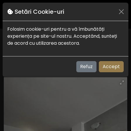
Setări Cookie-uri
Folosim cookie-uri pentru a vă îmbunătăți
experiența pe site-ul nostru. Acceptând, sunteți
Vila Plexus by Don
de acord cu utilizarea acestora.
Eforie Sud
Check in-out:
15:00 la 22:00 - 10:00 la 11:00
Plaja:
200 m
Refuz
Accept
Vizualizari: 232