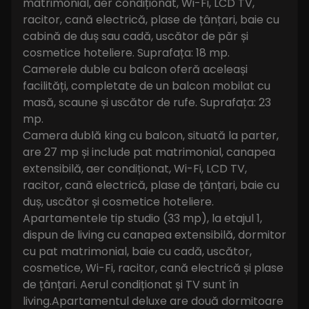
matrimonial, aer condiționat, Wi-Fi, LCD TV,
racitor, cană electrică, plase de țânțari, baie cu
cabină de duș sau cadă, uscător de păr și
cosmetice hoteliere. Suprafața: 18 mp.
Camerele duble cu balcon oferă aceleași
facilități, completate de un balcon mobilat cu
masă, scaune și uscător de rufe. Suprafața: 23
mp.
Camera dublă king cu balcon, situată la parter,
are 27 mp și include pat matrimonial, canapea
extensibilă, aer condiționat, Wi-Fi, LCD TV,
racitor, cană electrică, plase de țânțari, baie cu
duș, uscător și cosmetice hoteliere.
Apartamentele tip studio (33 mp), la etajul 1,
dispun de living cu canapea extensibilă, dormitor
cu pat matrimonial, baie cu cadă, uscător,
cosmetice, Wi-Fi, racitor, cană electrică și plase
de țânțari. Aerul condiționat și TV sunt în
living.Apartamentul deluxe are două dormitoare