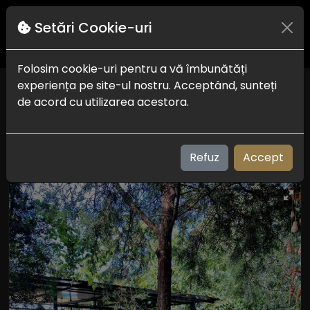
Setări Cookie-uri
Folosim cookie-uri pentru a vă îmbunătăți
experiența pe site-ul nostru. Acceptând, sunteți
Vila Sofia
de acord cu utilizarea acestora.
Costinesti
Check in-out:
14:00 la 23:00 - 07:00 la 09:30
Plaja:
800 m
Refuz
Accept
Vizualizari: 195