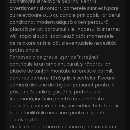
odihnitoare și relaxare deplină. Pentru
divertisment și confort, camerele sunt echipate
cu televizoare LCD cu canale prin cablu, iar aerul
condiționat modern asigură o temperatură
plăcută pe tot parcursul zilei. Accesul la internet
WiFi rapid și stabil facilitează atât momentele
de relaxare online, cât și eventualele necesități
profesionale.
Pardoseala de gresie, ușor de întreținut,
contribuie la un ambient curat și răcoros, iar
plasele de țânțari montate la ferestre permit
aerisirea camerei fără grija insectelor. Fiecare
cameră dispune de frigider personal, pentru a
păstra băuturile și gustările preferate la
îndemână, iar baia privată modernă este
dotată cu cabină de duș, cosmetice hoteliere și
toate facilitățile necesare pentru o igienă
desăvârșită.
Unele dintre camere se bucură și de un balcon