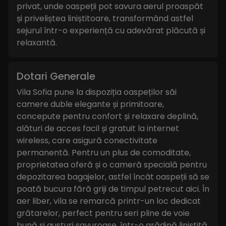
privat, unde oaspeții pot savura aerul proaspăt
și priveliștea liniștitoare, transformând astfel
sejurul într-o experiență cu adevărat plăcută și
relaxantă.
Dotari Generale
Vila Sofia pune la dispoziția oaspeților săi
camere duble elegante și primitoare,
concepute pentru confort și relaxare deplină,
alături de acces facil și gratuit la internet
wireless, care asigură conectivitate
permanentă. Pentru un plus de comoditate,
proprietatea oferă și o cameră specială pentru
depozitarea bagajelor, astfel încât oaspeții să se
poată bucura fără griji de timpul petrecut aici. În
aer liber, vila se remarcă printr-un loc dedicat
grătarelor, perfect pentru seri pline de voie
bună și gusturi savuroase, într-o grădină liniștită