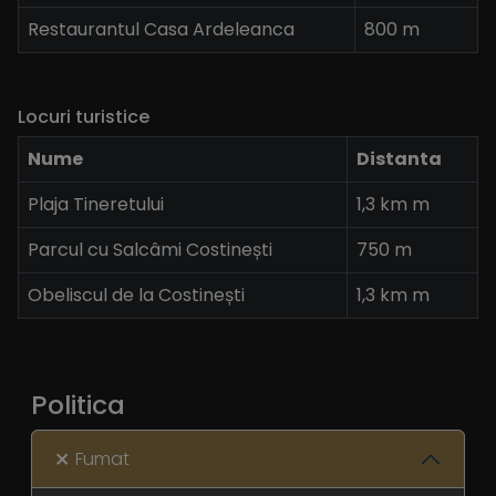
Restaurantul Casa Ardeleanca
800 m
Locuri turistice
Nume
Distanta
Plaja Tineretului
1,3 km m
Parcul cu Salcâmi Costinești
750 m
Obeliscul de la Costinești
1,3 km m
Politica
Fumat