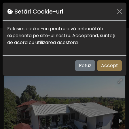
Setări Cookie-uri
Folosim cookie-uri pentru a vă îmbunătăți
experiența pe site-ul nostru. Acceptând, sunteți
Vila Suzana
de acord cu utilizarea acestora.
Venus - Jupiter
Check in-out:
16:00-23:30 - 5:00-11:00
Plaja:
700 m
Refuz
Accept
Vizualizari: 205