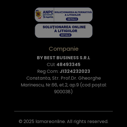
Companie
BY BEST BUSINESS S.R.L
CUI:
48493345
Reg Com:
J1324232023
Constanta, Str. Prof.Dr. Gheorghe
Marinescu, Nr.66, et.2, ap.9 (cod poștal:
900038)
© 2025 lamareonline. All rights reserved.