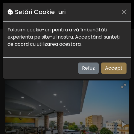
Setări Cookie-uri
Folosim cookie-uri pentru a vă îmbunătăți
experiența pe site-ul nostru. Acceptând, sunteți
Autoservire Imperial
de acord cu utilizarea acestora.
Delta Dunarii
Refuz
Accept
office@imperialeforienord.ro