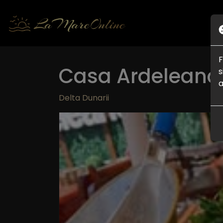
F
Casa Ardeleanc
s
a
Delta Dunarii