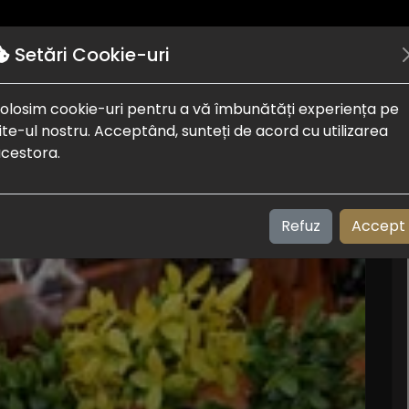
Autentificare
Puncte de interes
Despre noi
Setări Cookie-uri
olosim cookie-uri pentru a vă îmbunătăți experiența pe
a
ite-ul nostru. Acceptând, sunteți de acord cu utilizarea
cestora.
Refuz
Accept