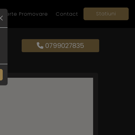
Statiuni
Oferte Promovare
Contact
0799027835