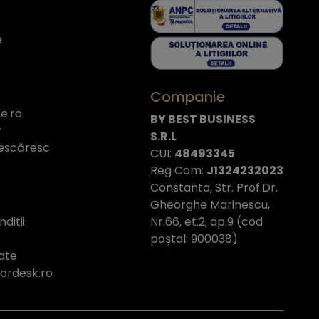
e
Companie
e.ro
BY BEST BUSINESS
r
S.R.L
escăresc
CUI:
48493345
Reg Com:
J1324232023
Constanta, Str. Prof.Dr.
Gheorghe Marinescu,
Nr.66, et.2, ap.9 (cod
ditii
poștal: 900038)
tate
tardesk.ro