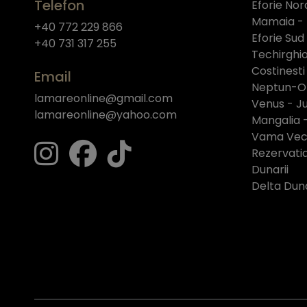
Telefon
Eforie Nor
Mamaia -
+40 772 229 866
Eforie Sud
+40 731 317 255
Techirghio
Costinesti
Email
Neptun-O
lamareonline@gmail.com
Venus - Ju
lamareonline@yahoo.com
Mangalia 
Vama Vech
Rezervati
Dunarii
Delta Duna