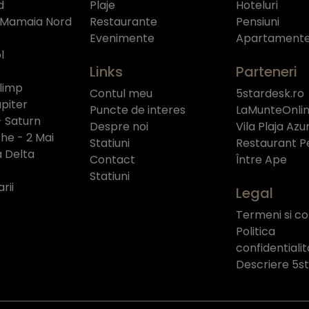
d
Plaje
Hoteluri
 Mamaia Nord
Restaurante
Pensiuni
Evenimente
Apartament
l
Links
Parteneri
limp
Contul meu
5stardesk.ro
piter
Puncte de interes
LaMunteOnlin
- Saturn
Despre noi
Vila Plaja Azu
e - 2 Mai
Statiuni
Restaurant P
a Delta
Contact
Între Ape
Statiuni
rii
Legal
Termeni si con
Politica
confidentiali
Descriere 5s