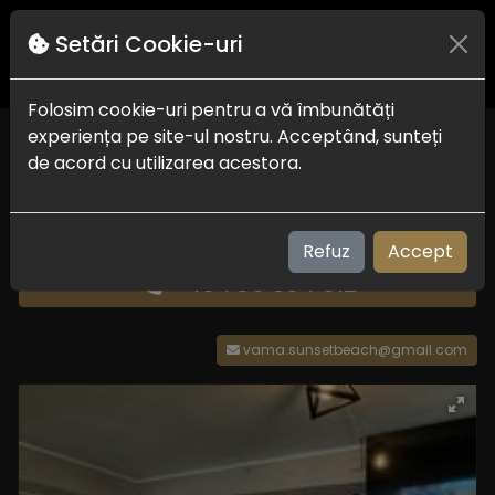
Setări Cookie-uri
Folosim cookie-uri pentru a vă îmbunătăți
experiența pe site-ul nostru. Acceptând, sunteți
Restaurant "Povestea
de acord cu utilizarea acestora.
Ceaunului"
Delta Dunarii
Refuz
Accept
+40 786 384 812
vama.sunsetbeach@gmail.com