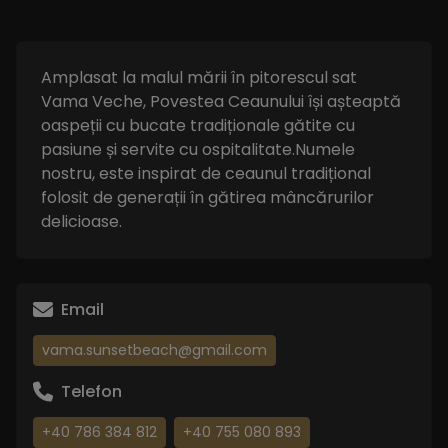
Amplasat la malul mării în pitorescul sat
Vama Veche, Povestea Ceaunului își așteaptă
oaspeții cu bucate tradiționale gătite cu
pasiune și servite cu ospitalitate.Numele
nostru, este inspirat de ceaunul tradițional
folosit de generații în gătirea mâncărurilor
delicioase.
Email
vama.sunsetbeach@gmail.com
Telefon
+40 786 384 812
+40 755 080 893