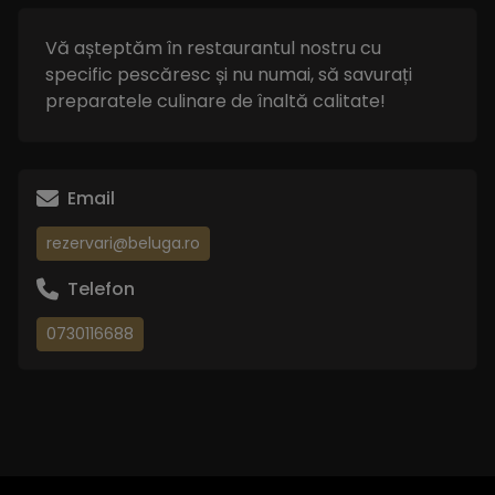
Vă așteptăm în restaurantul nostru cu
specific pescăresc și nu numai, să savurați
preparatele culinare de înaltă calitate!
Email
rezervari@beluga.ro
Telefon
0730116688