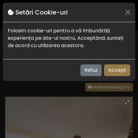
Setări Cookie-uri
Folosim cookie-uri pentru a vă îmbunătăți
experiența pe site-ul nostru. Acceptând, sunteți
Restaurant BELUGA
de acord cu utilizarea acestora.
Delta Dunarii
0730116688
Refuz
Accept
rezervari@beluga.ro