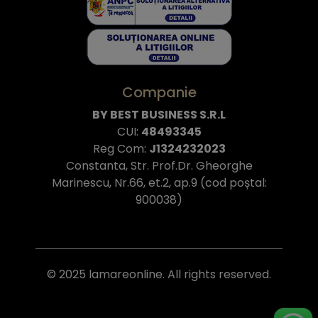
Companie
BY BEST BUSINESS S.R.L
CUI:
48493345
Reg Com:
J1324232023
Constanta, Str. Prof.Dr. Gheorghe
Marinescu, Nr.66, et.2, ap.9 (cod poștal:
900038)
© 2025 lamareonline. All rights reserved.