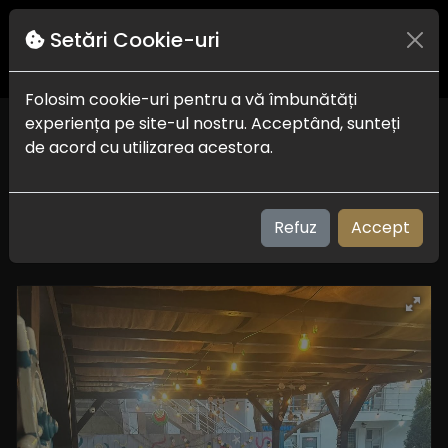
Setări Cookie-uri
Folosim cookie-uri pentru a vă îmbunătăți
experiența pe site-ul nostru. Acceptând, sunteți
Restaurant Bianca
de acord cu utilizarea acestora.
Delta Dunarii
0743333194
Refuz
Accept