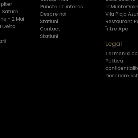
piter
Puncte de interes
LaMunteOnlin
- Saturn
Despre noi
Vila Plaja Azu
e - 2 Mai
Statiuni
Restaurant P
a Delta
Contact
Între Ape
Statiuni
rii
Legal
Termeni si con
Politica
confidentiali
Descriere 5s