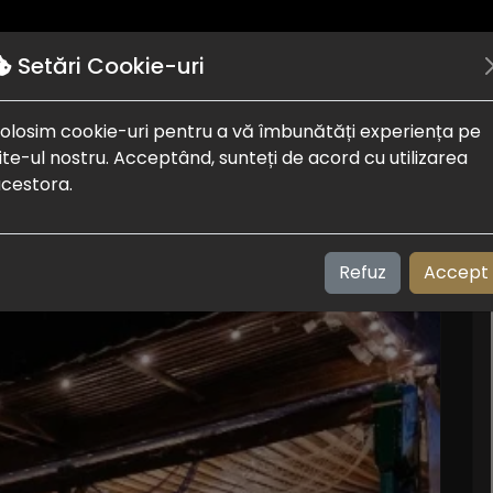
Autentificare
Puncte de interes
Despre noi
Setări Cookie-uri
olosim cookie-uri pentru a vă îmbunătăți experiența pe
caresc Lebada
ite-ul nostru. Acceptând, sunteți de acord cu utilizarea
cestora.
Refuz
Accept