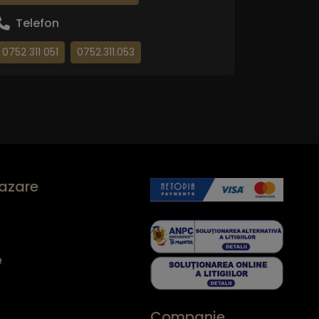
Telefon
0752 311 051
0752.311.053
cazare
e
Companie