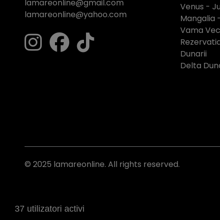
lamareonline@gmail.com
Venus - Ju
lamareonline@yahoo.com
Mangalia 
Vama Vech
Rezervati
Dunarii
Delta Duna
© 2025 lamareonline. All rights reserved.
37 utilizatori activi