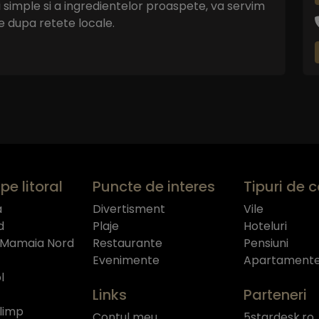
 simple si a ingredientelor proaspete, va servim
e dupa retete locale.
pe litoral
Puncte de interes
Tipuri de 
a
Divertisment
Vile
d
Plaje
Hoteluri
 Mamaia Nord
Restaurante
Pensiuni
Evenimente
Apartament
l
Links
Parteneri
limp
Contul meu
5stardesk.ro