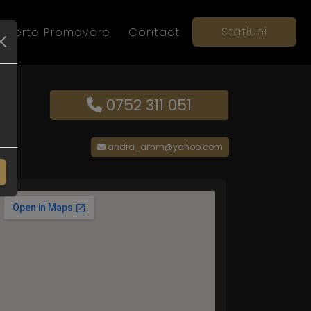
Statiuni
Oferte Promovare
Contact
0752 311 051
andra_amm@yahoo.com