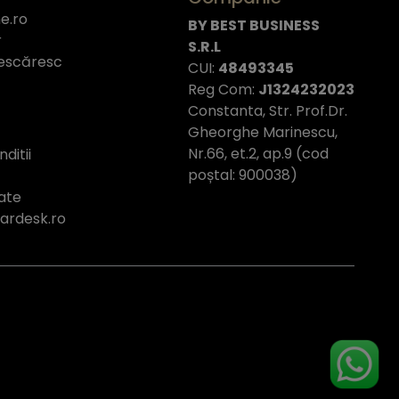
e.ro
BY BEST BUSINESS
r
S.R.L
escăresc
CUI:
48493345
Reg Com:
J1324232023
Constanta, Str. Prof.Dr.
Gheorghe Marinescu,
Nr.66, et.2, ap.9 (cod
ditii
poștal: 900038)
tate
tardesk.ro