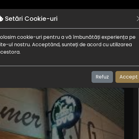
Autentificare
Puncte de interes
Despre noi
Setări Cookie-uri
olosim cookie-uri pentru a vă îmbunătăți experiența pe
 Dvg
ite-ul nostru. Acceptând, sunteți de acord cu utilizarea
cestora.
Refuz
Accept