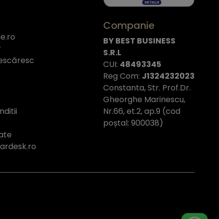
Companie
e.ro
BY BEST BUSINESS
r
S.R.L
escăresc
CUI:
48493345
Reg Com:
J1324232023
Constanta, Str. Prof.Dr.
Gheorghe Marinescu,
Nr.66, et.2, ap.9 (cod
ditii
poștal: 900038)
tate
tardesk.ro