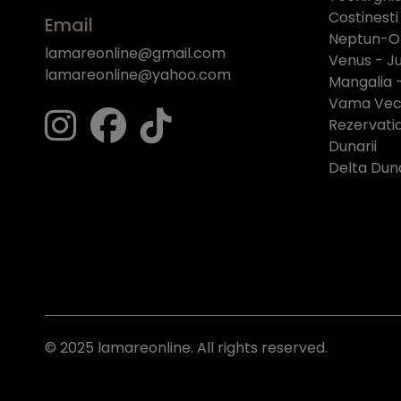
Costinesti
Email
Neptun-O
lamareonline@gmail.com
Venus - Ju
lamareonline@yahoo.com
Mangalia 
Vama Vech
Rezervati
Dunarii
Delta Duna
© 2025 lamareonline. All rights reserved.