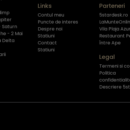
Links
Parteneri
limp
Contul meu
5stardesk.ro
piter
Puncte de interes
LaMunteOnlin
- Saturn
Despre noi
Vila Plaja Azu
e - 2 Mai
Statiuni
Restaurant P
a Delta
Contact
Între Ape
Statiuni
rii
Legal
Termeni si con
Politica
confidentiali
Descriere 5s