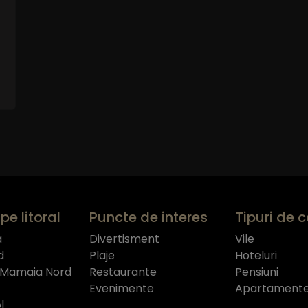
pe litoral
Puncte de interes
Tipuri de 
a
Divertisment
Vile
d
Plaje
Hoteluri
 Mamaia Nord
Restaurante
Pensiuni
Evenimente
Apartament
l