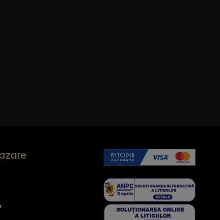
cazare
e