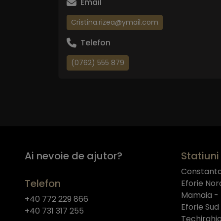
Email
Cristina.rizea@ymail.com
Telefon
(0762) 555 879
Ai nevoie de ajutor?
Statiuni 
Constant
Telefon
Eforie Nor
Mamaia -
+40 772 229 866
Eforie Sud
+40 731 317 255
Techirghio